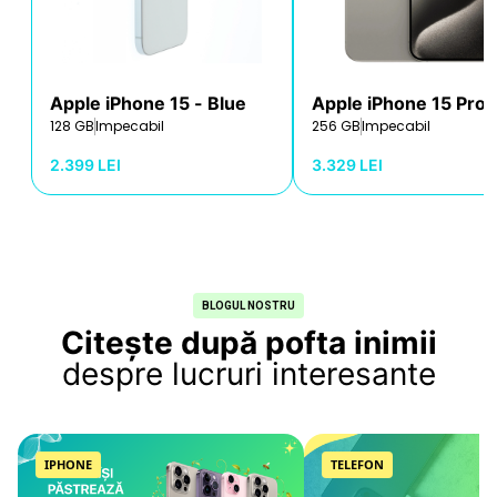
Apple iPhone 15
- Blue
Apple iPhone 15 Pro
128 GB
Impecabil
256 GB
Impecabil
2.399 LEI
3.329 LEI
BLOGUL NOSTRU
Citește după pofta inimii
despre lucruri interesante
IPHONE
TELEFON