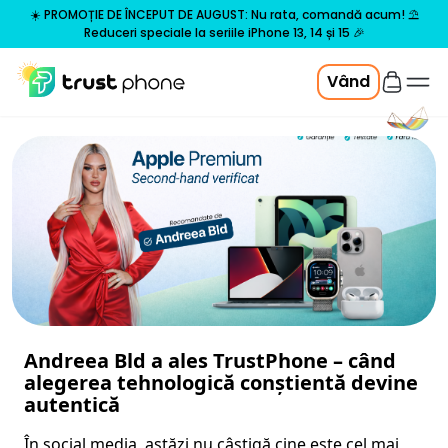
☀️ PROMOȚIE DE ÎNCEPUT DE AUGUST: Nu rata, comandă acum! ⛱️
Reduceri speciale la seriile iPhone 13, 14 și 15 🎉
Vând
Andreea Bld a ales TrustPhone – când
alegerea tehnologică conștientă devine
autentică
În social media, astăzi nu câștigă cine este cel mai