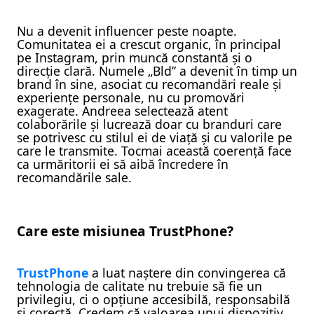
Nu a devenit influencer peste noapte.
Comunitatea ei a crescut organic, în principal
pe Instagram, prin muncă constantă și o
direcție clară. Numele „Bld” a devenit în timp un
brand în sine, asociat cu recomandări reale și
experiențe personale, nu cu promovări
exagerate. Andreea selectează atent
colaborările și lucrează doar cu branduri care
se potrivesc cu stilul ei de viață și cu valorile pe
care le transmite. Tocmai această coerență face
ca urmăritorii ei să aibă încredere în
recomandările sale.
Care este misiunea TrustPhone?
TrustPhone
a luat naștere din convingerea că
tehnologia de calitate nu trebuie să fie un
privilegiu, ci o opțiune accesibilă, responsabilă
și corectă. Credem că valoarea unui dispozitiv