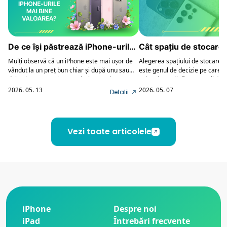
De ce își păstrează iPhone-urile
Cât spațiu de stocare
mai bine valoarea?
suficient pe un telefo
Mulți observă că un iPhone este mai ușor de
Alegerea spațiului de stocare l
vândut la un preț bun chiar și după unu sau
pentru 2026
este genul de decizie pe care o
doi ani, comparativ cu majoritatea altor
subestimează, fie o complică pr
smartphone-uri. Motivul nu este un singur
rezultatul este, de multe ori, ace
2026. 05. 13
2026. 05. 07
Detalii
„secret”, ci mai mulți factori care se susțin
să vezi constant mesajul „spațiu
reciproc.
fie plătești inutil pentru o vari
o vei folosi niciodată la capaci
Vezi toate articolele
iPhone
Despre noi
iPad
Întrebări frecvente