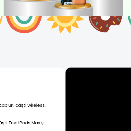
abluri, căști wireless,
ăști TrustPods Max și