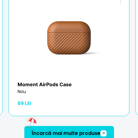
Moment AirPods Case
Nou
69 LEI
Încarcă mai multe produse