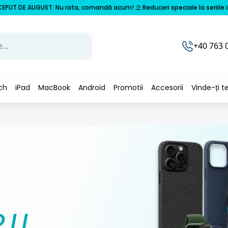
EPUT DE AUGUST: Nu rata, comandă acum! ⛱️ Reduceri speciale la seriile iPh
+40 763 
ch
iPad
MacBook
Android
Promotii
Accesorii
Vinde-ți t