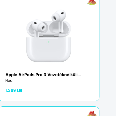
Apple
AirPods Pro 3 Vezetéknélküli
MagSafe töltőtokkal
Nou
1.269 LEI