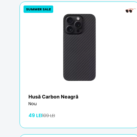
SUMMER SALE
Husă Carbon Neagră
Nou
49 LEI
109 LEI