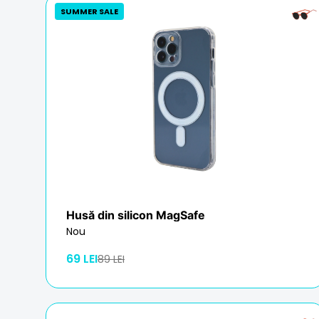
SUMMER SALE
Husă din silicon MagSafe
Nou
69 LEI
89 LEI