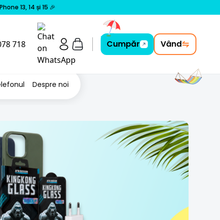
one 13, 14 și 15 🎉
Cumpăr
Vând
078 718
elefonul
Despre noi