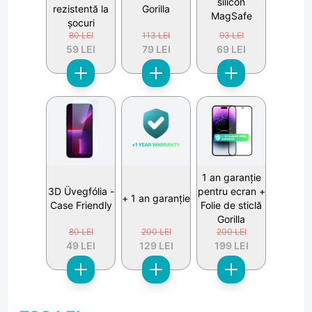
silicon
rezistentă la
Gorilla
MagSafe
șocuri
80 LEI
113 LEI
93 LEI
59 LEI
79 LEI
69 LEI
1 an garanție
3D Üvegfólia -
pentru ecran +
+ 1 an garanție
Case Friendly
Folie de sticlă
Gorilla
80 LEI
200 LEI
200 LEI
49 LEI
129 LEI
199 LEI