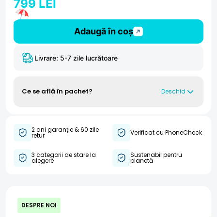
799 LEI
Adaugă în coș
Livrare: 5-7 zile lucrătoare
Ce se află în pachet?
Deschid
2 ani garanție & 60 zile
Verificat cu PhoneCheck
retur
3 categorii de stare la
Sustenabil pentru
Dispozitiv
Cablu de încărcare
alegere
planetă
DESPRE NOI