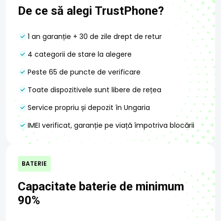
Certificat de
Ac pentru SIM
De ce să alegi TrustPhone?
garanție
1 an garanție + 30 de zile drept de retur
4 categorii de stare la alegere
Peste 65 de puncte de verificare
Toate dispozitivele sunt libere de rețea
Service propriu și depozit în Ungaria
IMEI verificat, garanție pe viață împotriva blocării
BATERIE
Capacitate baterie de minimum
90%