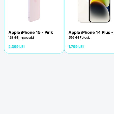
Apple iPhone 15
- Pink
Apple iPhone 14 Plus
-
128 GB
Impecabil
256 GB
Folosit
2.399 LEI
1.799 LEI