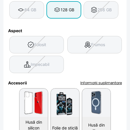
64 GB
128 GB
256 GB
Aspect
Folosit
Frumos
Impecabil
Accesorii
Informații suplimentare
Husă din
Husă din
silicon
Folie de sticlă