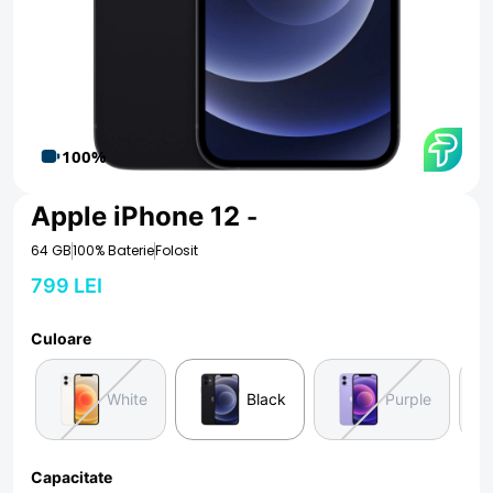
100%
Apple iPhone 12
-
64 GB
100% Baterie
Folosit
799 LEI
Culoare
White
Black
Purple
Capacitate