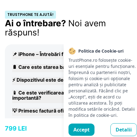
TRUSTPHONE TE AJUTĂ!
Ai o întrebare?
Noi avem
răspuns!
Politica de Cookie-uri
📌 iPhone – Întrebări frecvente ale clienților
TrustPhone.ro folosește cookie-
uri esențiale pentru funcționare.
🔋 Care este starea bateriei?
Împreună cu partenerii noștri,
folosim și cookie-uri opționale
⚡ Dispozitivul este deblocat?
pentru analiză și publicitate
personalizată. Făcând clic pe
📱 Ce este verificarea IMEI și de ce este
„Accept”, ești de acord cu
importantă?
utilizarea acestora. Îți poți
modifica setările oricând. Detalii
💡 Primesc factură oficială?
în politica de cookie-uri.
🧾 Câtă garanție există pentru dispozitiv?
799 LEI
Accept
Detalii
Adaugă în coș
🎁 Ce conține pachetul?