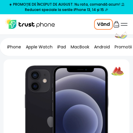
☀️ PROMOȚIE DE ÎNCEPUT DE AUGUST: Nu rata, comandă acum! ⛱️
Reduceri speciale la seriile iPhone 13, 14 și 15 🎉
Vând
iPhone
Apple Watch
iPad
MacBook
Android
Promotii